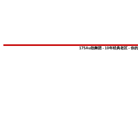
175Au劲舞团 - 10年经典老区 -