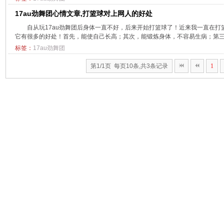
17au劲舞团心情文章,打篮球对上网人的好处
自从玩17au劲舞团后身体一直不好，后来开始打篮球了！近来我一直在
它有很多的好处！首先，能使自己长高；其次，能锻炼身体，不容易生病；第
标签：
17au劲舞团
第1/1页 每页10条,共3条记录
1