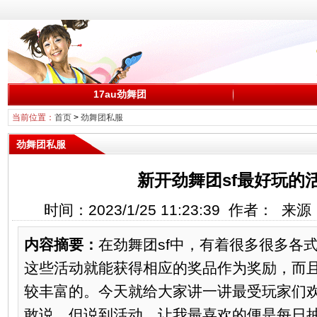
17au劲舞团
当前位置：
首页
>
劲舞团私服
劲舞团私服
新开劲舞团sf最好玩的
时间：2023/1/25 11:23:39 作者： 
内容摘要：
在劲舞团sf中，有着很多很多各
这些活动就能获得相应的奖品作为奖励，而
较丰富的。今天就给大家讲一讲最受玩家们
敢说，但说到活动，让我最喜欢的便是每日