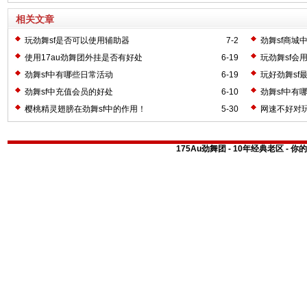
相关文章
玩劲舞sf是否可以使用辅助器
7-2
劲舞sf商城
使用17au劲舞团外挂是否有好处
6-19
玩劲舞sf会
劲舞sf中有哪些日常活动
6-19
玩好劲舞sf
劲舞sf中充值会员的好处
6-10
劲舞sf中有
樱桃精灵翅膀在劲舞sf中的作用！
5-30
网速不好对玩
175Au劲舞团 - 10年经典老区 -