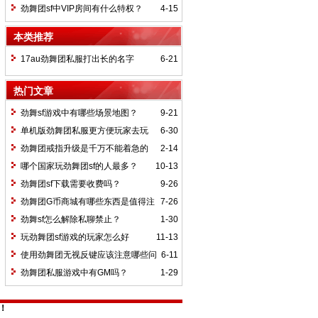
疲劳？
劲舞团sf中VIP房间有什么特权？
4-15
本类推荐
17au劲舞团私服打出长的名字
6-21
热门文章
劲舞sf游戏中有哪些场景地图？
9-21
单机版劲舞团私服更方便玩家去玩
6-30
劲舞团戒指升级是千万不能着急的
2-14
哪个国家玩劲舞团sf的人最多？
10-13
劲舞团sf下载需要收费吗？
9-26
劲舞团G币商城有哪些东西是值得注
7-26
意的
劲舞sf怎么解除私聊禁止？
1-30
玩劲舞团sf游戏的玩家怎么好
11-13
使用劲舞团无视反键应该注意哪些问
6-11
题
劲舞团私服游戏中有GM吗？
1-29
快！