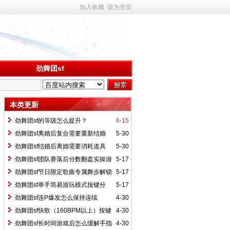
加入收藏
设为首页
劲舞团sf
本类更新
劲舞团sf的等级怎么提升？
6-15
劲舞团sf离婚后复合需要重新结婚
5-30
吗？
劲舞团sf结婚后离婚需要消耗道具
5-30
吗？
劲舞团sf团队赛落后分数翻盘实操游
5-17
玩思路？
劲舞团sf节日限定歌曲专属舞步解锁
5-17
方式？
劲舞团sf单手简易游玩模式按键分
5-17
配？
劲舞团sf连P爆发怎么保持连续
4-30
Perfect判定？
劲舞团sf快歌（160BPM以上）按键
4-30
该怎么提速？
劲舞团sf长时间游戏后怎么缓解手指
4-30