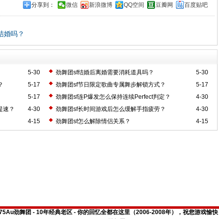
分享到：
微信
新浪微博
QQ空间
豆瓣网
百度贴吧
结婚吗？
5-30
劲舞团sf结婚后离婚需要消耗道具吗？
5-30
？
5-17
劲舞团sf节日限定歌曲专属舞步解锁方式？
5-17
5-17
劲舞团sf连P爆发怎么保持连续Perfect判定？
4-30
提速？
4-30
劲舞团sf长时间游戏后怎么缓解手指疲劳？
4-30
4-15
劲舞团sf怎么解除情侣关系？
4-15
175Au劲舞团 - 10年经典老区 - 你的回忆全都在这里（2006-2008年），祝您游戏愉